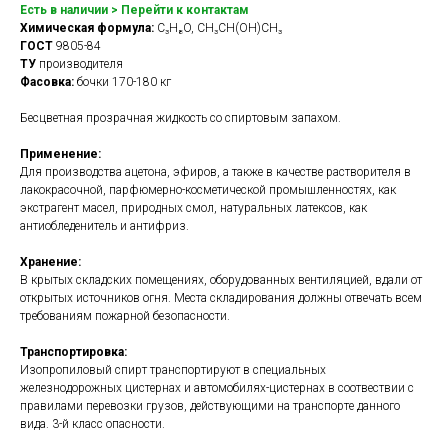
Есть в наличии
> Перейти к контактам
Химическая формула:
C₃H₈O, CH₃CH(OH)CH₃
ГОСТ
9805-84
ТУ
производителя
Фасовка:
бочки 170-180 кг
Бесцветная прозрачная жидкость со спиртовым запахом.
Применение:
Для производства ацетона, эфиров, а также в качестве растворителя в
лакокрасочной, парфюмерно-косметической промышленностях, как
экстрагент масел, природных смол, натуральных латексов, как
антиобледенитель и антифриз.
Хранение:
В крытых складских помещениях, оборудованных вентиляцией, вдали от
открытых источников огня. Места складирования должны отвечать всем
требованиям пожарной безопасности.
Транспортировка:
Изопропиловый спирт транспортируют в специальных
железнодорожных цистернах и автомобилях-цистернах в соотвествии с
правилами перевозки грузов, действующими на транспорте данного
вида. 3-й класс опасности.