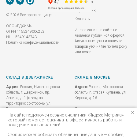
Реквизиты
Справочник
© 2026 Все права защищены
Контакты
ООО «ЛДХИМ»
Информация на сайте не
ОГРН 1155249006252
является публичной офертой.
ИНН 5249143743
Актуальные цены и наличие
Политика конфиденциальности
товаров уточняйте по телефону
или почте.
СКЛАД В ДЗЕРЖИНСКЕ
СКЛАД В МОСКВЕ
Адрес:
Россия, Нижегородская
Адрес:
Россия, Московская
область, г. Дзержинск, пр.
область, г. Старая Купавна, ул.
Ленина, д. 1 (въезд на
Кирова, д. 26
территорию со стороны ул.
Бутлерова)
Схема проезда до склада
На сайте подключен сервис аналитики «Яндекс Метрика»,
который помогает оценивать эффективность работы и
Схема проезда до склада
поведение пользователей.
Сервис может собирать обезличенные данные — cookies,
+7 (920) 013-66-01