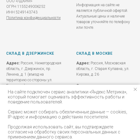
ООО «ЛДХИМ»
Информация на сайте не
ОГРН 1155249006252
является публичной офертой.
ИНН 5249143743
Актуальные цены и наличие
Политика конфиденциальности
товаров уточняйте по телефону
или почте.
СКЛАД В ДЗЕРЖИНСКЕ
СКЛАД В МОСКВЕ
Адрес:
Россия, Нижегородская
Адрес:
Россия, Московская
область, г. Дзержинск, пр.
область, г. Старая Купавна, ул.
Ленина, д. 1 (въезд на
Кирова, д. 26
территорию со стороны ул.
Бутлерова)
Схема проезда до склада
На сайте подключен сервис аналитики «Яндекс Метрика»,
который помогает оценивать эффективность работы и
Схема проезда до склада
поведение пользователей.
Сервис может собирать обезличенные данные — cookies,
+7 (920) 013-66-01
IP-адрес и информацию о действиях посетителя.
dzr.xim@mail.ru
Продолжая использовать сайт, вы подтверждаете
согласие на обработку своих персональных данных с
применением данного сервиса.