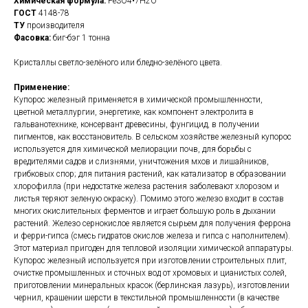
Химическая формула:
FeSO4•7H2O
ГОСТ
4148-78
ТУ
производителя
Фасовка:
биг-бэг 1 тонна
Кристаллы светло-зелёного или бледно-зелёного
цвета.
Применение:
Купорос железный применяется в химической промышленности,
цветной металлургии, энергетике, как компонент электролита в
гальванотехнике, консервант древесины, фунгицид, в получении
пигментов, как восстановитель. В сельском хозяйстве железный купорос
используется для химической мелиорации почв, для борьбы с
вредителями садов и слизнями, уничтожения мхов и лишайников,
грибковых спор; для питания растений, как катализатор в образовании
хлорофилла (при недостатке железа растения заболевают хлорозом и
листья теряют зеленую окраску). Помимо этого железо входит в состав
многих окислительных ферментов и играет большую роль в дыхании
растений. Железо сернокислое является сырьем для получения феррона
и ферри-гипса (смесь гидратов окислов железа и гипса с наполнителем).
Этот материал пригоден для тепловой изоляции химической аппаратуры.
Купорос железный используется при изготовлении строительных плит,
очистке промышленных и сточных вод от хромовых и цианистых солей,
приготовлении минеральных красок (берлинская лазурь), изготовлении
чернил, крашении шерсти в текстильной промышленности (в качестве