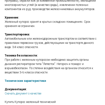
протравы), окраски кож (в кожевенной промышленности), обогащении
многосернистых углей (в качестве среды), извлечении полезных
компонентов из руд; производстве железо-никелевых аккумуляторов.
Хранение:
Железный купорос хранят в крытых складских помещениях. Срок
хранения не ограничен.
Транспортировка:
Автомобильным или железнодорожным транспортом в соответствии с
правилами перевозки грузов, действующими на транспорте данного
вида. 3-й класс опасности.
Техника безопасности:
При работе с железным купоросом необходимо защитить органы
дыхания респиратором типа "Лепесток". Негорюч и пожаро- и
взрывобезопасен. По степени воздействия на организм относится к
веществам 3-го класса опасности.
Технические характеристики
Документация:
Скачать документ о качестве
Купить Купорос железный технический