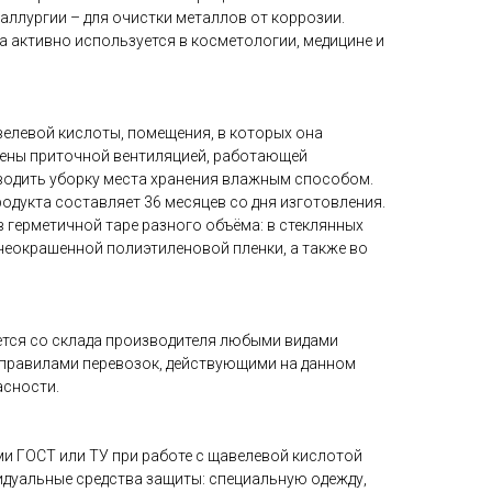
таллургии – для очистки металлов от коррозии.
а активно используется в косметологии, медицине и
елевой кислоты, помещения, в которых она
щены приточной вентиляцией, работающей
одить уборку места хранения влажным способом.
одукта составляет 36 месяцев со дня изготовления.
 герметичной таре разного объёма: в стеклянных
з неокрашенной полиэтиленовой пленки, а также во
тся со склада производителя любыми видами
с правилами перевозок, действующими на данном
асности.
ми ГОСТ или ТУ при работе с щавелевой кислотой
дуальные средства защиты: специальную одежду,