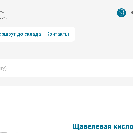
н
кой
оссии
аршрут до склада
Контакты
Щавелевая кисл