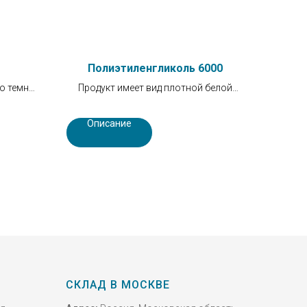
Полиэтиленгликоль 6000
о темно-
Продукт имеет вид плотной белой
паха.
массы или высокообразных чешуек
белого цвета.
Описание
СКЛАД В МОСКВЕ