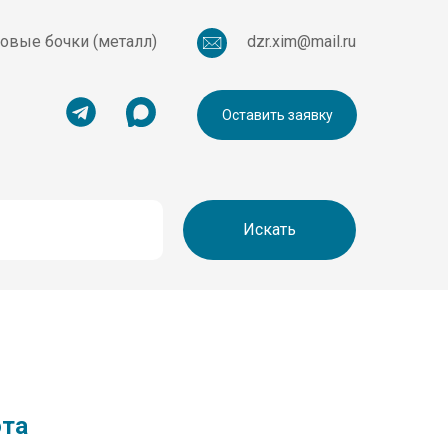
овые бочки (металл)
dzr.xim@mail.ru
Оставить заявку
Искать
ота