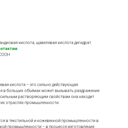
андиовая кислота, щавелевая кислота дигидрат.
контактам
COOH
евая кислота – это сильно действующая
ая в больших объёмах может вызывать раздражение
м сильным растворяющим свойствам она находит
гих отраслях промышленности.
ся в текстильной и кожевенной промышленности в
ской промышленности – в процессе изготовления