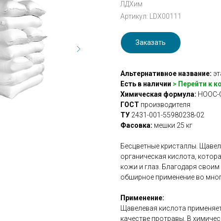
ЛДХим
Артикул:
LDX00111
Заказать
Альтернативное название:
эт
Есть в наличии
> Перейти к 
Химическая формула:
HOOC-
ГОСТ
производителя
ТУ
2431-001-55980238-02
Фасовка:
мешки 25 кг
Бесцветные кристаллы. Щавел
органическая кислота, котор
кожи и глаз. Благодаря свои
обширное применение во мно
Применение:
Щавелевая кислота применяет
качестве протравы. В химиче