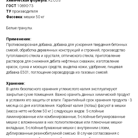
Химическая формула:
K2CO3
ГОСТ
10690-73
ТУ
производителя
Фасовка:
мешки 50 кг
Белые гранулы.
Применение:
Противоморозная добавка; добавка для ускорения твердения бетонных
смесей; обработка деревянных конструкций и строений; производство
тугоплавкого стекла и хрусталя, оптического стекла; приготовление
растворов для снижения дебита нефтяных скважин; изготовление
красок, сукна и моющих средств; выделка кожи; удобрение; пищевая
добавка Е501; поглощение сероводорода из газовых смесей.
Хранение:
В целях безопасного хранения углекислого калия эксплуатируют
закрытые сухие помещения. Важно хранить данных химический продукт
в условиях его защиты от влаги. Гарантийный срок хранения продукта - 3
месяца со дня изготовления. Карбонат калия (поташ) фасуют в мешки
(масса нетто не более 50 кг.) следующих видов: 5-слойные
ламинированные или комбинированные; 5-слойные битумированные
мешки с вложенными в них полиэтиленовые или пленочные мешки-
вкладыши; 5-слойные бумажные мешки с внутренним слоем,
дублированные резинобитумной смесью. В случае согласования с