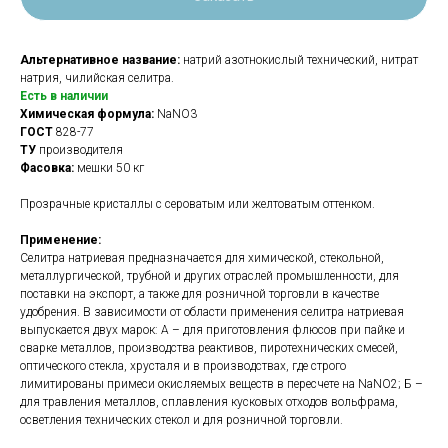
Альтернативное название:
натрий азотнокислый технический, нитрат
натрия, чилийская селитра.
Есть в наличии
Химическая формула:
NaNO3
ГОСТ
828-77
ТУ
производителя
Фасовка:
мешки 50 кг
Прозрачные кристаллы с сероватым или желтоватым оттенком.
Применение:
Селитра натриевая предназначается для химической, стекольной,
металлургической, трубной и других отраслей промышленности, для
поставки на экспорт, а также для розничной торговли в качестве
удобрения. В зависимости от области применения селитра натриевая
выпускается двух марок: А – для приготовления флюсов при пайке и
сварке металлов, производства реактивов, пиротехнических смесей,
оптического стекла, хрусталя и в производствах, где строго
лимитированы примеси окисляемых веществ в пересчете на NaNO2; Б –
для травления металлов, сплавления кусковых отходов вольфрама,
осветления технических стекол и для розничной торговли.