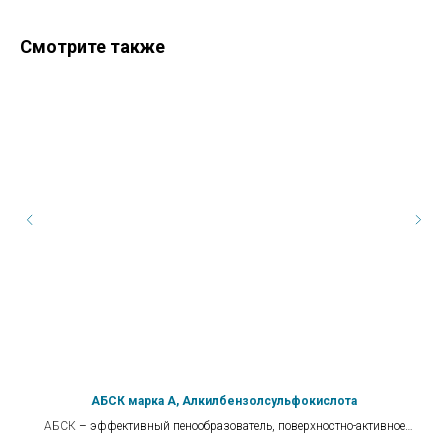
Смотрите также
АБСК марка А, Алкилбензолсульфокислота
ую
АБСК
– эффективный пенообразователь, поверхностно-активное
вещество, составляющее моющих средств и прекрасное производное для