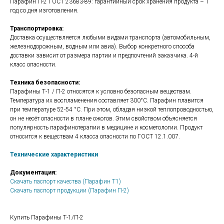
Парафин П-2 ГОСТ 23683-89: гарантийный срок хранения продукта – 1
год со дня изготовления.
Транспортировка:
Доставка осуществляется любыми видами транспорта (автомобильным,
железнодорожным, водным или авиа). Выбор конкретного способа
доставки зависит от размера партии и предпочтений заказчика. 4-й
класс опасности.
Техника безопасности:
Парафины Т-1 / П-2 относятся к условно безопасным веществам.
Температура их воспламенения составляет 300°С. Парафин плавится
при температуре 52-54 °С. При этом, обладая низкой теплопроводностью,
он не несёт опасности в плане ожогов. Этим свойством объясняется
популярность парафинотерапии в медицине и косметологии. Продукт
относится к веществам 4 класса опасности по ГОСТ 12.1.007.
Технические характеристики
Документация:
Скачать паспорт качества (Парафин Т1)
Скачать паспорт продукции (Парафин П-2)
Купить Парафины Т-1/П-2