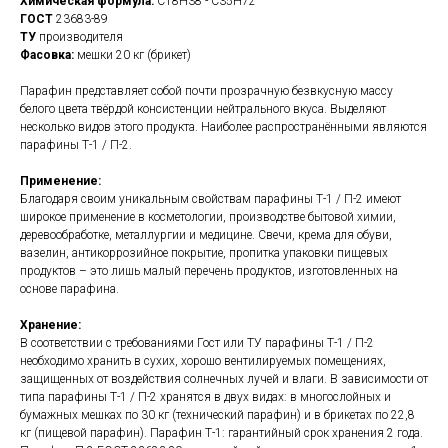
Химическая формула:
С18Н38 - С35Н72
ГОСТ
23683-89
ТУ
производителя
Фасовка:
мешки 20 кг (брикет)
Парафин представляет собой почти прозрачную безвкусную массу
белого цвета твёрдой консистенции нейтрального вкуса. Выделяют
несколько видов этого продукта. Наиболее распространёнными являются
парафины Т-1 / П-2.
Применение:
Благодаря своим уникальным свойствам парафины Т-1 / П-2 имеют
широкое применение в косметологии, производстве бытовой химии,
деревообработке, металлургии и медицине. Свечи, крема для обуви,
вазелин, антикоррозийное покрытие, пропитка упаковки пищевых
продуктов – это лишь малый перечень продуктов, изготовленных на
основе парафина.
Хранение:
В соответствии с требованиями Гост или ТУ парафины Т-1 / П-2
необходимо хранить в сухих, хорошо вентилируемых помещениях,
защищенных от воздействия солнечных лучей и влаги. В зависимости от
типа парафины Т-1 / П-2 хранятся в двух видах: в многослойных и
бумажных мешках по 30 кг (технический парафин) и в брикетах по 22,8
кг (пищевой парафин). Парафин Т-1: гарантийный срок хранения 2 года.