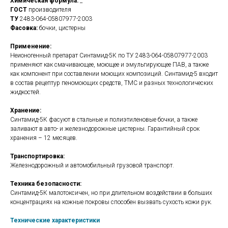
Химическая формула:
_
ГОСТ
производителя
ТУ
2483-064-05807977-2003
Фасовка:
бочки, цистерны
Применение:
Неионогенный препарат Синтамид-5К по ТУ 2483-064-05807977-2003
применяют как смачивающее, моющее и эмульгирующее ПАВ, а также
как компонент при составлении моющих композиций. Синтамид-5 входит
в состав рецептур пеномоющих средств, ТМС и разных технологических
жидкостей.
Хранение:
Синтамид-5К фасуют в стальные и полиэтиленовые бочки, а также
заливают в авто- и железнодорожные цистерны. Гарантийный срок
хранения – 12 месяцев.
Транспортировка:
Железнодорожный и автомобильный грузовой транспорт.
Техника безопасности:
Синтамид-5К малотоксичен, но при длительном воздействии в больших
концентрациях на кожные покровы способен вызвать сухость кожи рук.
Технические характеристики