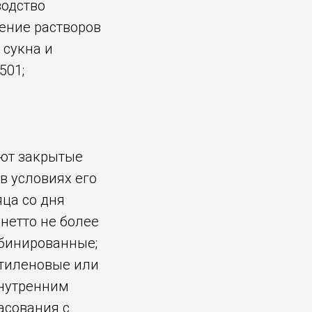
водство
ление растворов
 сукна и
501;
уют закрытые
в условиях его
яца со дня
нетто не более
мбинированные;
тиленовые или
нутренним
асования с