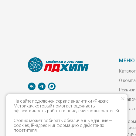
МЕНЮ
Каталог
О компа
Реквизи
Справо
© 2026 Все права защищены
На сайте подключен сервис аналитики «Яндекс
Метрика», который помогает оценивать
Контак
эффективность работы и поведение пользователей.
ООО «ЛДХИМ»
ОГРН 1155249006252
Сервис может собирать обезличенные данные —
Информа
ИНН 5249143743
cookies, IP-адрес и информацию о действиях
публичн
Политика конфиденциальности
посетителя.
и налич