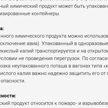
ный химический продукт может быть упакован
изированные контейнеры.
а:
анного химического продукта можно использо
 исключение авиа). Упакованный в одноразовы
екислый калий транспортируется и на открыт
 условии не проведения перегрузок. По соглас
зка неупакованного поташа в вагонах типа «х
кислого калия важно надежно защитить его от
 опасности.
сности:
кий продукт относится к пожаро- и взрывобе