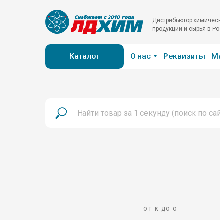
Дистрибьютор химичес
продукции и сырья в Р
Каталог
О нас
Реквизиты
М
ОТ К ДО О