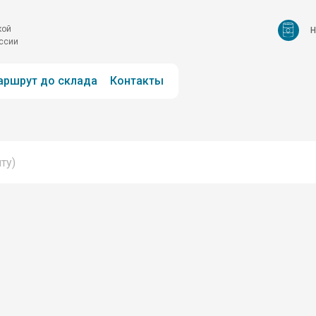
н
кой
оссии
аршрут до склада
Контакты