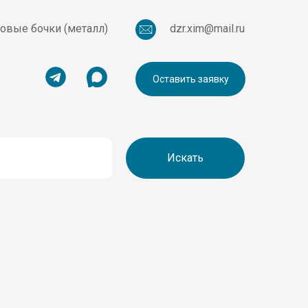
овые бочки (металл)
dzr.xim@mail.ru
Оставить заявку
Искать