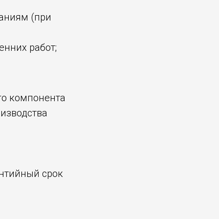
аниям (при
енних работ;
го компонента
оизводства
антийный срок