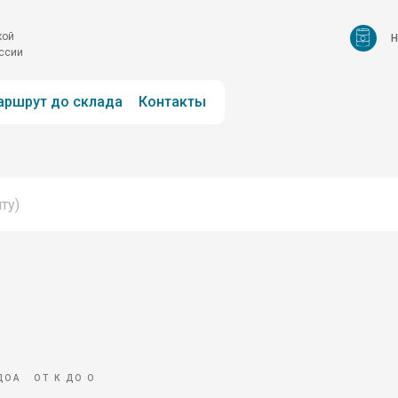
н
кой
оссии
аршрут до склада
Контакты
ДОА
ОТ К ДО О