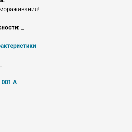
а:
амораживания!
сности:
_
рактеристики
_
 001 А