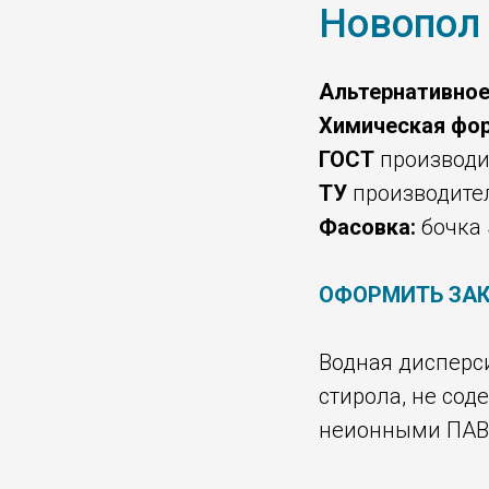
Новопол 
Альтернативное
Химическая фо
ГОСТ
производи
ТУ
производите
Фасовка:
бочка 
ОФОРМИТЬ ЗА
Водная дисперс
стирола, не со
неионными ПАВ