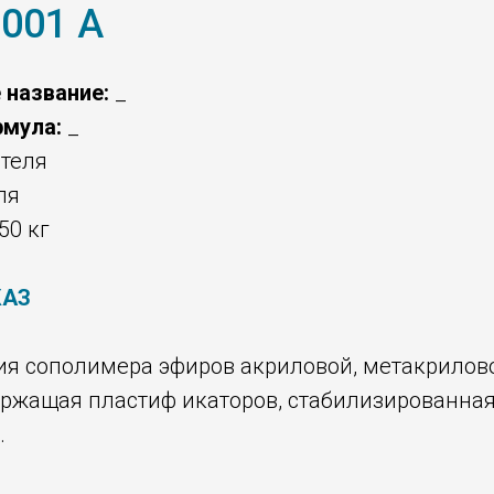
001 А
 название:
_
рмула:
_
теля
ля
50 кг
КАЗ
ия сополимера эфиров акриловой, метакрилово
держащая пластиф икаторов, стабилизированна
.