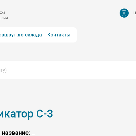
н
кой
оссии
аршрут до склада
Контакты
катор С-3
 название:
_