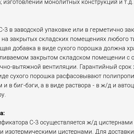
; изготовлении монолитных конструкций и т.д.
-3 в заводской упаковке или в герметично за
ь на закрытых складских помещениях любого т
ая добавка в виде сухого порошка должна хр
пливаемом закрытом складском помещении с 
чно-вытяжной вентиляции. Гарантийный срок 
 виде сухого порошка расфасовывают полипро
и в биг-бэги, а в виде раствора - в ж/д и авто
у.
а:
ификатора С-3 осуществляется ж/д цистернами
 изотермическими цистернами. Для доставки 