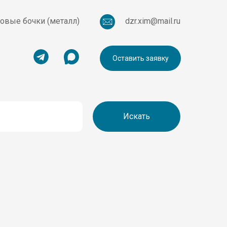
овые бочки (металл)
dzr.xim@mail.ru
Оставить заявку
Искать