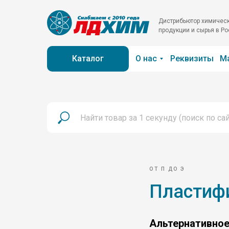
Дистрибьютор химичес
продукции и сырья в Р
Каталог
О нас
Реквизиты
М
ОТ П ДО Э
Пластифи
Альтернативное