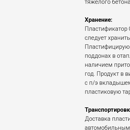
тяжелого бетона
Хранение:
Пластификатор С
следует хранит
Пластифицирующ
поддонах в ота
наличием прито
год. Продукт в
с п/э вкладышем 
пластиковую тар
Транспортировк
Доставка пласт
автомобильными