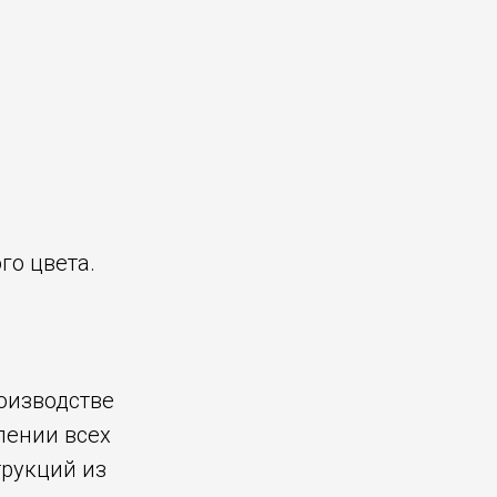
го цвета.
оизводстве
лении всех
трукций из