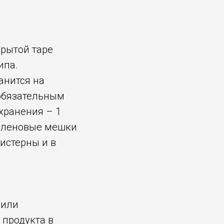
крытой таре
ипа.
анится на
обязательным
хранения – 1
пиленовые мешки
цистерны и в
 или
продукта в