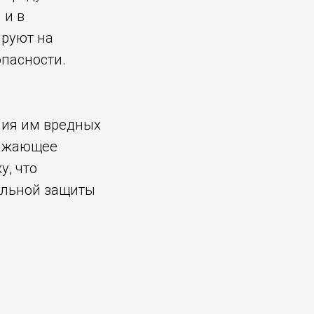
 и в
ируют на
опасности.
ния им вредных
ражающее
у, что
альной защиты